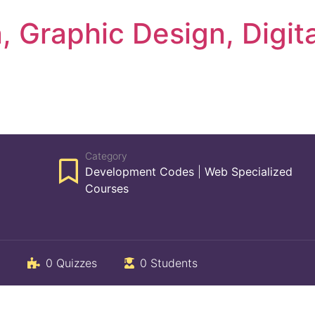
 Graphic Design, Digita
Category
Development Codes
|
Web Specialized
Courses
0 Quizzes
0 Students