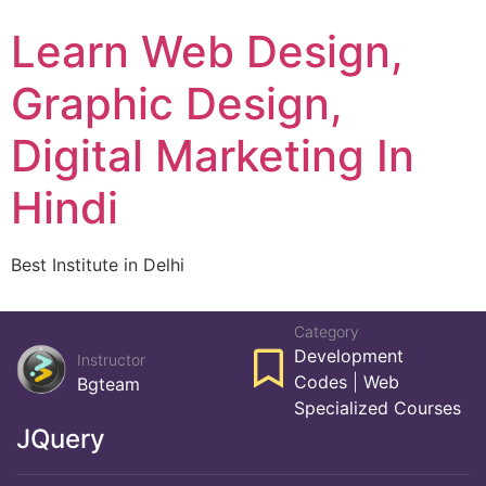
Skip
Learn Web Design,
to
content
Graphic Design,
Digital Marketing In
Hindi
Best Institute in Delhi
Home
Courses
Web Specialized Courses
JQuery
Category
Development
Instructor
Codes
|
Web
Bgteam
Specialized Courses
JQuery