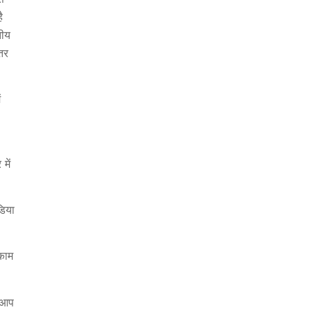
ै
तीय
तर
ं
में
डिया
 काम
ै आप