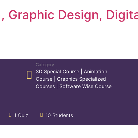
 Graphic Design, Digita
otoshop
Category
3D Special Course
|
Animation
Course
|
Graphics Specialized
Courses
|
Software Wise Course
1 Quiz
10 Students