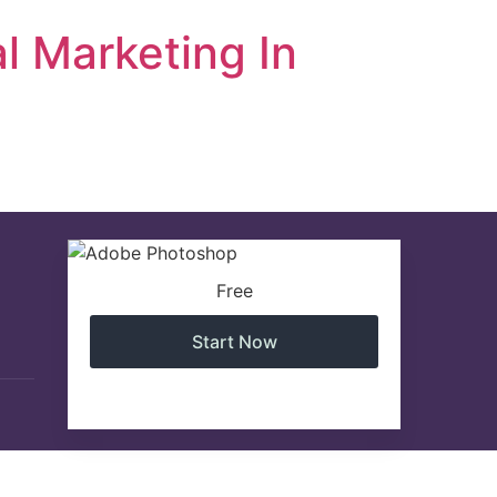
l Marketing In
Free
Start Now