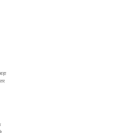
,
 बड़ा
हतर
े
े