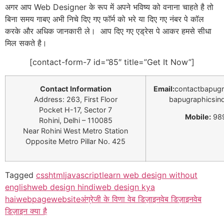
अगर आप Web Designer के रूप में अपने भविष्य को वनाना चाहते है तो
बिना समय गाबए अभी निचे दिए गए फॉर्म को भरे या दिए गए नंबर पे कॉल
करके और अधिक जानकारी ले। आप दिए गए एड्रेस पे आकर हमसे सीधा
मिल सकते है।
[contact-form-7 id=”85″ title=”Get It Now”]
Contact Information
Email:
contactbapug
Address: 263, First Floor
bapugraphicsin
Pocket H-17, Sector 7
Mobile:
98
Rohini, Delhi – 110085
Near Rohini West Metro Station
Opposite Metro Pillar No. 425
Tagged
css
html
javascript
learn web design without
english
web design hindi
web design kya
hai
webpage
website
अंग्रेजी के विणा वेब डिज़ाइन
वेब डिज़ाइन
वेब
डिज़ाइन क्या है